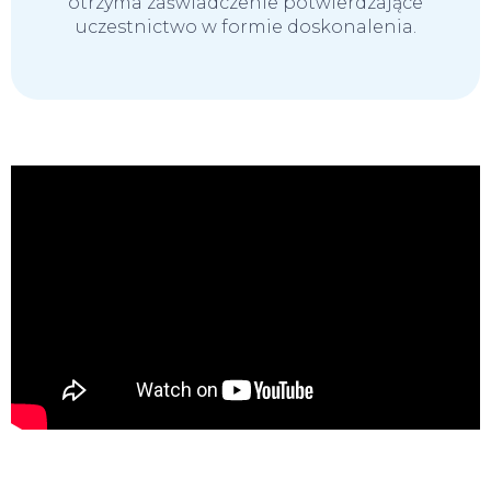
otrzyma zaświadczenie potwierdzające
uczestnictwo w formie doskonalenia.