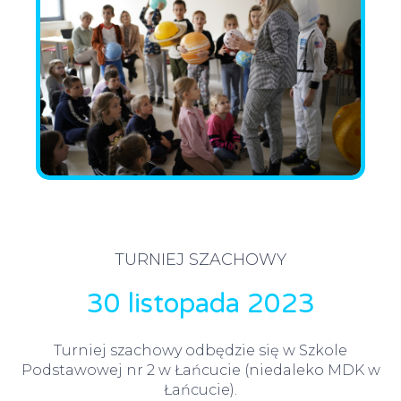
TURNIEJ SZACHOWY
30 listopada 2023
Turniej szachowy odbędzie się w Szkole
Podstawowej nr 2 w Łańcucie (niedaleko MDK w
Łańcucie).