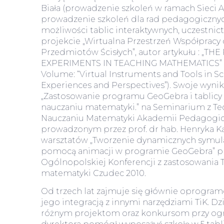
Biała (prowadzenie szkoleń w ramach Sieci A
prowadzenie szkoleń dla rad pedagogicznyc
możliwości tablic interaktywnych, uczest
projekcie „Wirtualna Przestrzeń Współpracy
Przedmiotów Ścisłych”, autor artykułu : „T
EXPERIMENTS IN TEACHING MATHEMATICS” w
Volume: “Virtual Instruments and Tools in S
Experiences and Perspectives”). Swoje wyniki
„Zastosowanie programu GeoGebra i tablicy 
nauczaniu matematyki.” na Seminarium z Te
Nauczaniu Matematyki Akademii Pedagogic
prowadzonym przez prof. dr hab. Henryka Ką
warsztatów „Tworzenie dynamicznych symula
pomocą animacji w programie GeoGebra” p
Ogólnopolskiej Konferencji z zastosowania 
matematyki Czudec 2010.
Od trzech lat zajmuje się głównie oprogram
jego integracją z innymi narzędziami TiK. D
różnym projektom oraz konkursom przy o