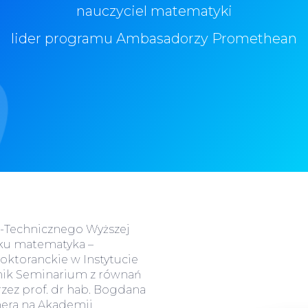
nauczyciel matematyki
lider programu Ambasadorzy Promethean
-Technicznego Wyższej
nku matematyka –
doktoranckie w Instytucie
tnik Seminarium z równań
zez prof. dr hab. Bogdana
nera na Akademii