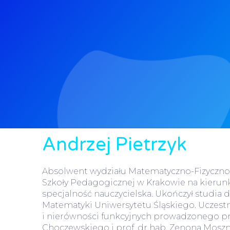
Andrzej Pietrzyk
Absolwent wydziału Matematyczno-Fizyczno
Szkoły Pedagogicznej w Krakowie na kieru
specjalność nauczycielska. Ukończył studia 
Matematyki Uniwersytetu Śląskiego. Uczes
i nierówności funkcyjnych prowadzonego pr
Choczewskiego i prof. dr hab. Zenona Mosz