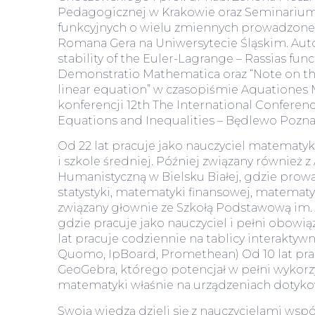
Pedagogicznej w Krakowie oraz Seminarium
funkcyjnych o wielu zmiennych prowadzone p
Romana Gera na Uniwersytecie Śląskim. Auto
stability of the Euler-Lagrange – Rassias fun
Demonstratio Mathematica oraz “Note on the 
linear equation” w czasopiśmie Aquationes 
konferencji 12th The International Conferen
Equations and Inequalities – Będlewo Pozna
Od 22 lat pracuje jako nauczyciel matematy
i szkole średniej. Później związany również
Humanistyczną w Bielsku Białej, gdzie prowa
statystyki, matematyki finansowej, matemat
związany głownie ze Szkołą Podstawową im.
gdzie pracuje jako nauczyciel i pełni obowią
lat pracuje codziennie na tablicy interaktywn
Quomo, IpBoard, Promethean) Od 10 lat p
GeoGebra, którego potencjał w pełni wykorz
matematyki właśnie na urządzeniach dotyko
Swoją wiedzą dzieli się z nauczycielami wsp