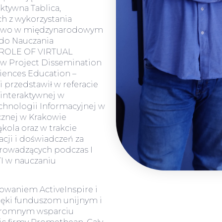
ktywna Tablica,
h z wykorzystania
nictwo w międzynarodowym
 do Nauczania
HE ROLE OF VIRTUAL
 Project Dissemination
ciences Education –
 przedstawił w referacie
interaktywnej w
chnologii Informacyjnej w
znej w Krakowie
kola oraz w trakcie
cji i doświadczeń za
rowadzących podczas I
TI w nauczaniu
owaniem ActiveInspire i
zięki funduszom unijnym i
gromnym wsparciu