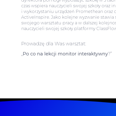
dyrektora pomógł wyposażyć szkołę w 5 tabl
czas wspiera nauczycieli swojej szkoły oraz 
i wykorzystaniu urządzeń Promethean oraz
ActiveInspire. Jako kolejne wyzwanie stawi
swojego warsztatu pracy a w dalszej kolejno
nauczycieli swojej szkoły platformy ClassFlow
Prowadzę dla Was warsztat:
„
Po co na lekcji monitor interaktywny
?”