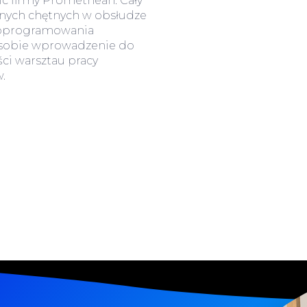
ic firmy Promethean. Cały
innych chętnych w obsłudze
 oprogramowania
a sobie wprowadzenie do
ści warsztau pracy
.