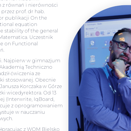
 z równań i nierówności
rzez prof. dr hab.
r publikacji On the
ctional equation
stability of the general
Matematica. Uczestnik
ce on Functional
ń.
ki. Najpierw w gimnazjum
 z Akademią Techniczno
dził ćwiczenia ze
yki stosowanej. Obecnie
 Janusza Korczaka w Górze
zki wicedyrektora. Od 13
ej (Interwrite, IqBoard,
racuje z oprogramowaniem
ystuje w nauczaniu
wych.
ółpracując z WOM Bielsko