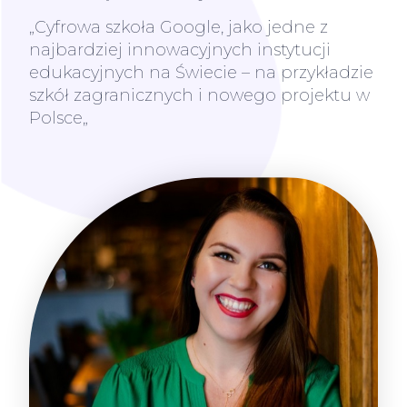
„
Cyfrowa szkoła Google, jako jedne z
najbardziej innowacyjnych instytucji
edukacyjnych na Świecie – na przykładzie
szkół zagranicznych i nowego projektu w
Polsce
„