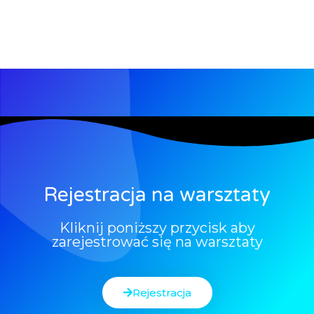
Rejestracja na warsztaty
Kliknij poniższy przycisk aby
zarejestrować się na warsztaty
Rejestracja