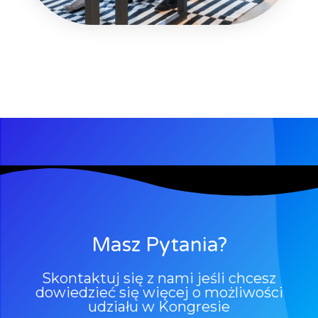
Masz Pytania?
Skontaktuj się z nami jeśli chcesz
dowiedzieć się więcej o możliwości
udziału w Kongresie