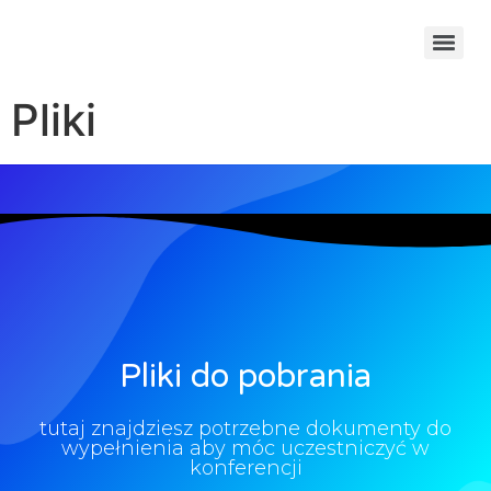
Pliki
Pliki do pobrania
tutaj znajdziesz potrzebne dokumenty do
wypełnienia aby móc uczestniczyć w
konferencji