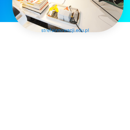
strefainnowacji.edu.pl